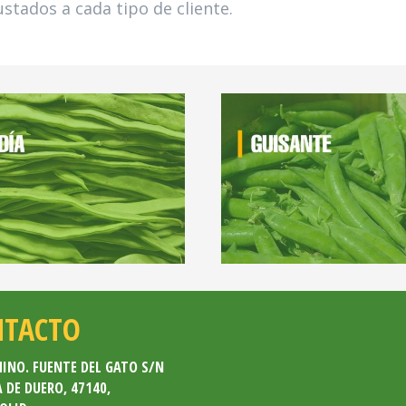
stados a cada tipo de cliente.
NTACTO
INO. FUENTE DEL GATO S/N
 DE DUERO,
47140,